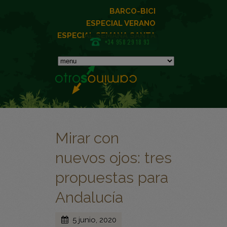
BARCO-BICI
ESPECIAL VERANO
ESPECIAL SEMANA SANTA
+34 958 29 18 93
Mirar con
nuevos ojos: tres
propuestas para
Andalucía
5 junio, 2020