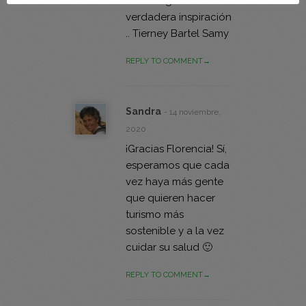
este blog es una
verdadera inspiración
.. Tierney Bartel Samy
REPLY TO COMMENT→
Sandra
- 14 noviembre,
2020
¡Gracias Florencia! Sí,
esperamos que cada
vez haya más gente
que quieren hacer
turismo más
sostenible y a la vez
cuidar su salud 🙂
REPLY TO COMMENT→