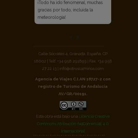
¡Todo ha ido fenomenal, muchas
gracias por todo, incluida la
meteorología!
Calle Sócrates 4, Granada, España. CP
18002 | Telf. +34 958 291893 | Fax. +34 958
27 22 13 | info@otroscaminos.com
Agencia de Viajes C.I.AN 18727-2 con
registro de Turismo de Andalucía
AV/GR/00191.
Esta obra está bajo una
Licencia Creative
Commons Atribución-NoComercial 4.0
Internacional