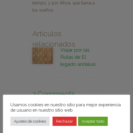
tiempo, y por África, que llama a
tus sueños.
Artículos
relacionados
Viajar por las
Rutas de El
legado andalusí
2 Comments
Usamos cookies en nuestro sitio para mejor experiencia
de usuario en nuestro sitio web.
Tierney Bartel Samy
- 31 julio, 2020
Ajustes de cookies
Rechazar
Aceptar todo
Hola y gracias por