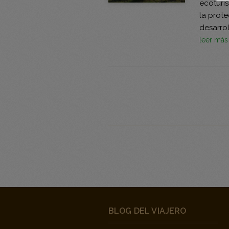
ecoturi
la prot
desarrol
leer má
BLOG DEL VIAJERO