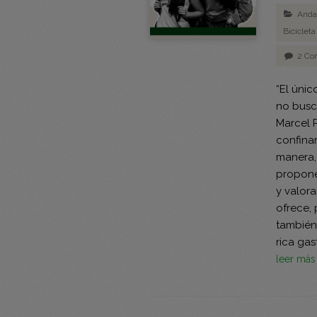
Anda
Bicicleta
2 Co
“El úni
no busc
Marcel 
confina
manera,
propone
y valor
ofrece, 
también 
rica ga
leer má