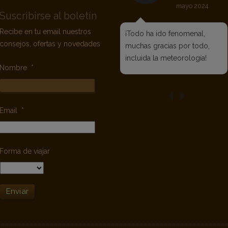
mayo 2024
Suscribirse al boletín
Recibe en tu email nuestros
¡Todo ha ido fenomenal,
consejos, ofertas y novedades
muchas gracias por todo,
incluida la meteorología!
Nombre
*
Email
*
Forma de viajar
Enviar