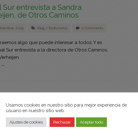
 Sur entrevista a Sandra
ijen, de Otros Caminos
ptiembre, 2019
Blog
/
Ecoturismo
0 Comments
traemos algo que puede interesar a todos. Y es
l Sur entrevista a la directora de Otros Caminos,
erheijen.
s →
rismo, la clave para la
icación de la pobreza…
Usamos cookies en nuestro sitio para mejor experiencia de
usuario en nuestro sitio web.
ero, 2013
Ecoturismo
0 Comments
Ajustes de cookies
Rechazar
Aceptar todo
blea General de Nacionales Unidas reconoce el