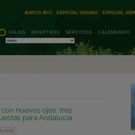
BARCO-BICI
ESPECIAL VERANO
ESPECIAL SE
VIAJES
NOSOTROS
SERVICIOS
CALENDARIO
 con nuevos ojos: tres
uestas para Andalucía
io, 2020