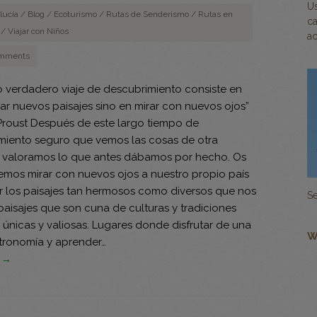
U
lucía
/
Blog
/
Ecoturismo
/
Rutas de Senderismo
/
Rutas en
ca
/
Viajar con Niños
ac
mments
co verdadero viaje de descubrimiento consiste en
ar nuevos paisajes sino en mirar con nuevos ojos”
Proust Después de este largo tiempo de
miento seguro que vemos las cosas de otra
 valoramos lo que antes dábamos por hecho. Os
mos mirar con nuevos ojos a nuestro propio país
ar los paisajes tan hermosos como diversos que nos
Se
paisajes que son cuna de culturas y tradiciones
únicas y valiosas. Lugares donde disfrutar de una
W
stronomía y aprender…
s →