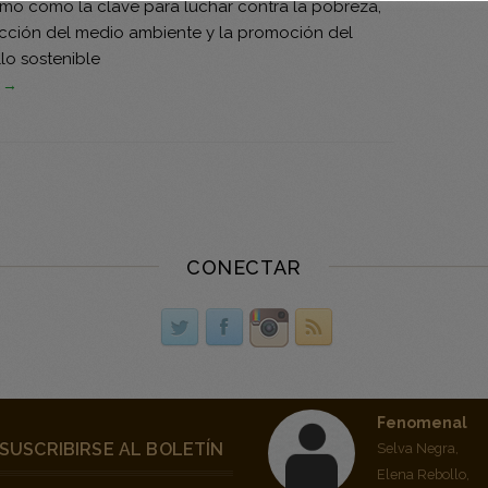
smo como la clave para luchar contra la pobreza,
ección del medio ambiente y la promoción del
lo sostenible
s →
CONECTAR
Fenomenal
SUSCRIBIRSE AL BOLETÍN
Selva Negra,
Elena Rebollo,