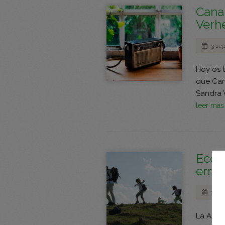
Canal
Verhe
3 se
Hoy os 
que Cana
Sandra V
leer má
Ecotu
errad
17 en
La Asam