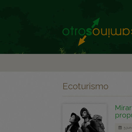
Ecoturismo
Mirar
prop
5 jun