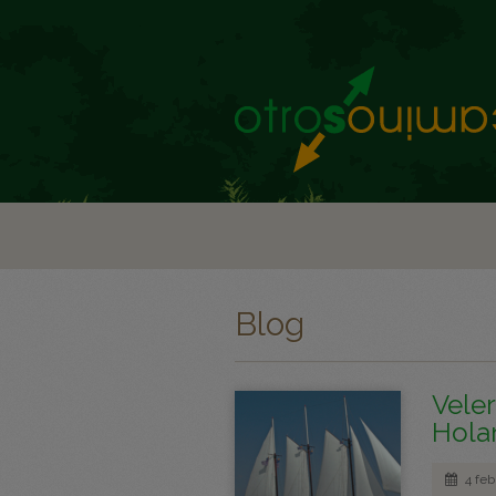
Blog
Veler
Hola
4 feb