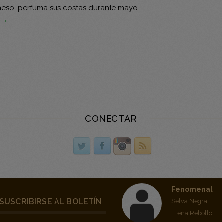
eso, perfuma sus costas durante mayo
s →
CONECTAR
Fenomenal
SUSCRIBIRSE AL BOLETÍN
Selva Negra,
Elena Rebollo,