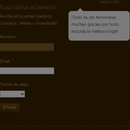
mayo 2024
Suscribirse al boletín
Recibe en tu email nuestros
¡Todo ha ido fenomenal,
consejos, ofertas y novedades
muchas gracias por todo,
incluida la meteorología!
Nombre
*
Email
*
Forma de viajar
Enviar