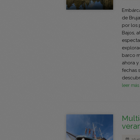
Embárca
de Bruja
por los
Bajos, a
especta
explorac
barco m
ahora y
fechas 
descubr
leer má
Multi
vera
26 ab