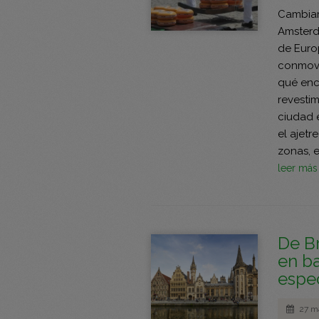
Cambiar 
Amsterda
de Europ
conmoved
qué enca
revestim
ciudad 
el ajetre
zonas, 
leer má
De B
en ba
espec
27 m