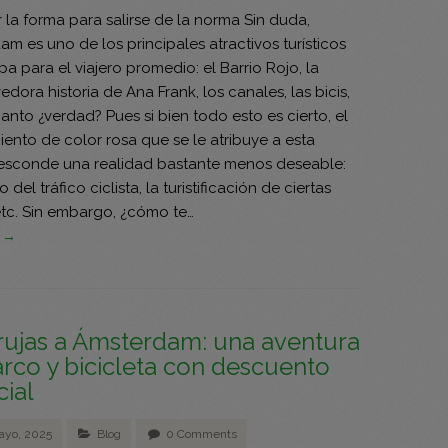
la forma para salirse de la norma Sin duda,
m es uno de los principales atractivos turísticos
a para el viajero promedio: el Barrio Rojo, la
ora historia de Ana Frank, los canales, las bicis,
nto ¿verdad? Pues si bien todo esto es cierto, el
iento de color rosa que se le atribuye a esta
esconde una realidad bastante menos deseable:
o del tráfico ciclista, la turistificación de ciertas
etc. Sin embargo, ¿cómo te…
s →
rujas a Ámsterdam: una aventura
rco y bicicleta con descuento
ial
ayo, 2025
Blog
0 Comments