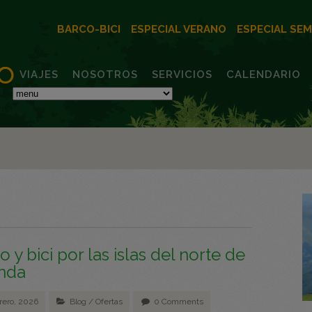
BARCO-BICI
ESPECIAL VERANO
ESPECIAL SE
VIAJES
NOSOTROS
SERVICIOS
CALENDARIO
o y bici por las islas del norte de
nda
rero, 2026
Blog
/
Ofertas
0 Comments