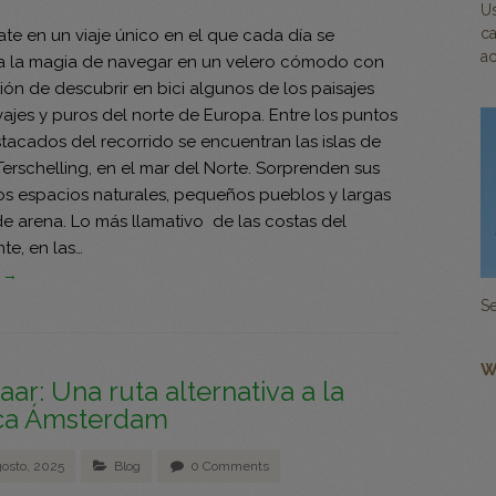
U
ca
te en un viaje único en el que cada día se
ac
 la magia de navegar en un velero cómodo con
ón de descubrir en bici algunos de los paisajes
ajes y puros del norte de Europa. Entre los puntos
tacados del recorrido se encuentran las islas de
Terschelling, en el mar del Norte. Sorprenden sus
s espacios naturales, pequeños pueblos y largas
de arena. Lo más llamativo de las costas del
te, en las…
s →
Se
W
ar: Una ruta alternativa a la
ica Ámsterdam
gosto, 2025
Blog
0 Comments