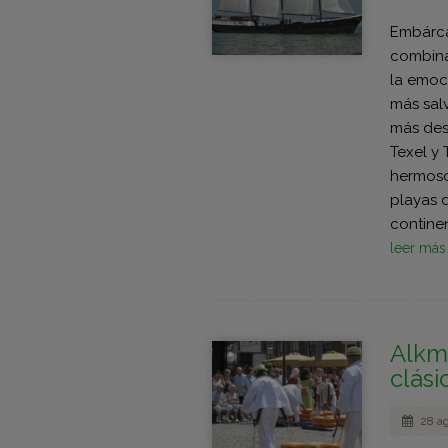
Embárca
combina
la emoci
más salv
más des
Texel y 
hermoso
playas 
continen
leer má
Alkma
clás
28 a