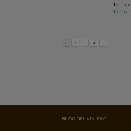
Pelopon
leer má
1
2
3
4
5
BLOG DEL VIAJERO