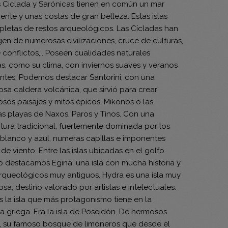
as Ciclada y Sarónicas tienen en común un mar
ente y unas costas de gran belleza. Estas islas
epletas de restos arqueológicos. Las Cícladas han
gen de numerosas civilizaciones, cruce de culturas,
conflictos,.. Poseen cualidades naturales
as, como su clima, con inviernos suaves y veranos
antes. Podemos destacar Santorini, con una
sa caldera volcánica, que sirvió para crear
sos paisajes y mitos épicos, Mikonos o las
s playas de Naxos, Paros y Tinos. Con una
ctura tradicional, fuertemente dominada por los
 blanco y azul, numeras capillas e imponentes
de viento. Entre las islas ubicadas en el golfo
o destacamos Egina, una isla con mucha historia y
arqueológicos muy antiguos. Hydra es una isla muy
a, destino valorado por artistas e intelectuales.
s la isla que más protagonismo tiene en la
a griega. Era la isla de Poseidón. De hermosos
s, su famoso bosque de limoneros que desde el