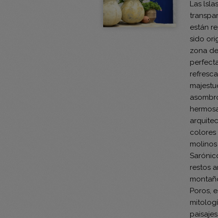
Las lsl
transpar
están r
sido ori
zona de 
perfect
refresc
majestuo
asombro
hermosa
arquite
colores
molinos 
Sarónic
restos 
montaños
Poros, e
mitologí
paisaje