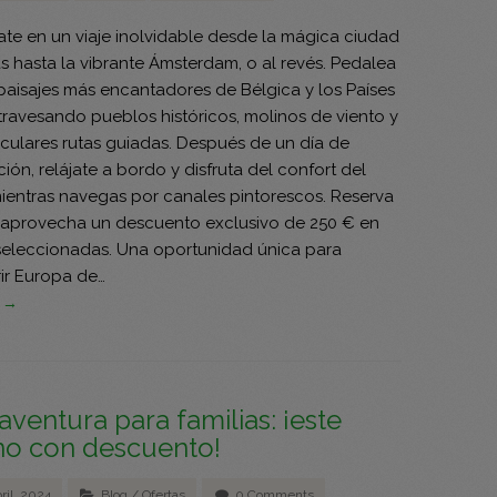
te en un viaje inolvidable desde la mágica ciudad
s hasta la vibrante Ámsterdam, o al revés. Pedalea
 paisajes más encantadores de Bélgica y los Países
travesando pueblos históricos, molinos de viento y
culares rutas guiadas. Después de un día de
ión, relájate a bordo y disfruta del confort del
ientras navegas por canales pintorescos. Reserva
 aprovecha un descuento exclusivo de 250 € en
seleccionadas. Una oportunidad única para
ir Europa de…
s →
aventura para familias: ¡este
no con descuento!
ril, 2024
Blog
/
Ofertas
0 Comments