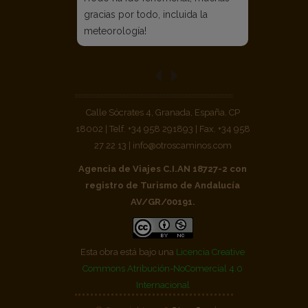
gracias por todo, incluida la
meteorología!
Calle Sócrates 4, Granada, España. CP
18002 | Telf. +34 958 291893 | Fax. +34 958
27 22 13 | info@otroscaminos.com
Agencia de Viajes C.I.AN 18727-2 con
registro de Turismo de Andalucía
AV/GR/00191.
Esta obra está bajo una
Licencia Creative
Commons Atribución-NoComercial 4.0
Internacional