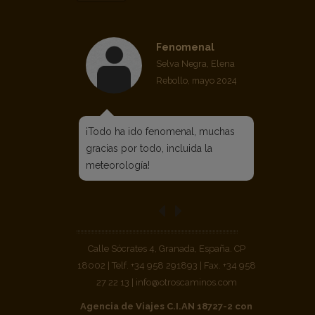
Fenomenal
Selva Negra, Elena
Rebollo, mayo 2024
¡Todo ha ido fenomenal, muchas
gracias por todo, incluida la
meteorología!
Calle Sócrates 4, Granada, España. CP
18002 | Telf. +34 958 291893 | Fax. +34 958
27 22 13 | info@otroscaminos.com
Agencia de Viajes C.I.AN 18727-2 con