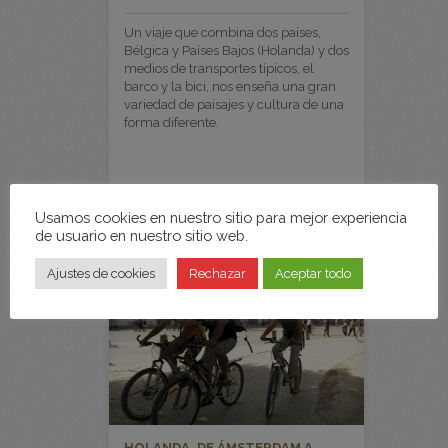
Un viaje que combina dos países,
Bélgica y Países Bajos (Holanda) y dos
medios de transportes típicos, el
barco y la bici, nos enseña una gran
variedad de paisajes y cultura de una
forma diferente.
Usamos cookies en nuestro sitio para mejor experiencia
de usuario en nuestro sitio web.
Ajustes de cookies
Rechazar
Aceptar todo
HOLANDA. DE ÁMSTERDAM A