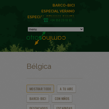
BARCO-BICI
ESPECIAL VERANO
ESPECIAL SEMANA SANTA
+34 958 29 18 93
Bélgica
MOSTRAR TODO
A TU AIRE
BARCO-BICI
CON NIÑOS
DESTACADOS
ESCAPADAS