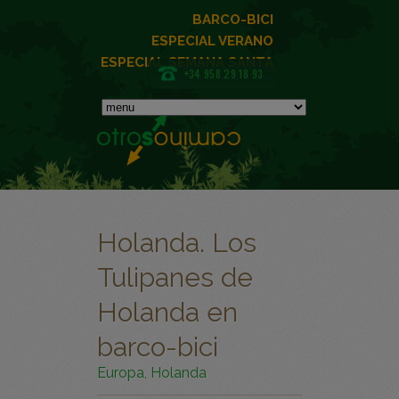
BARCO-BICI
ESPECIAL VERANO
ESPECIAL SEMANA SANTA
+34 958 29 18 93
Holanda. Los
Tulipanes de
Holanda en
barco-bici
Europa
,
Holanda