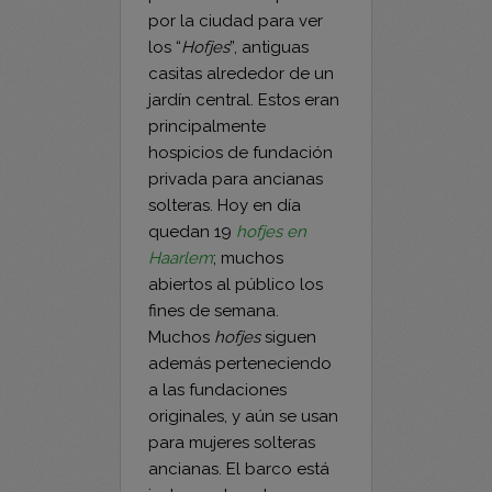
casitas alrededor de un
jardín central. Estos eran
principalmente
hospicios de fundación
privada para ancianas
solteras. Hoy en día
quedan 19
hofjes en
Haarlem
; muchos
abiertos al público los
fines de semana.
Muchos
hofjes
siguen
además perteneciendo
a las fundaciones
originales, y aún se usan
para mujeres solteras
ancianas. El barco está
justo en el centro, con
una vista de la iglesia