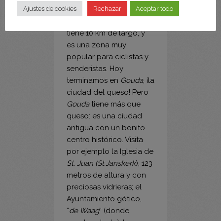
Ajustes de cookies
Rechazar
Aceptar todo
tiene 10 km de largo, y
es una zona muy
popular para ciclistas y
senderistas. Hoy
terminamos en
Gouda
, ¡la
ciudad del queso! Pero
Gouda
tiene más que
queso: es una ciudad
antigua con un bonito
centro histórico. Visita
por ejemplo la Iglesia de
St. Juan (St.Janskerk
), 123
metros de altura y con
preciosas vidrieras; el
Ayuntamiento gótico,
“
de Waag
” (donde
pesaban todo); los
museos (como el