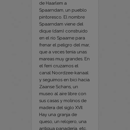
pintoresco. El nombre
Spaarndam viene del
dique (dam) construido
en el río Spaarne para
frenar el peligro del mar,
que a veces tenía unas
mareas muy grandes. En
el ferri cruzamos el
canal Noordzee-kanaal
y seguimos en bici hacia
Zaanse Schans, un
museo al aire libre con
sus casas y molinos de
madera del siglo XVII.
Hay una granja de
queso, un relojero, una
antigua panadería, etc.
Ámsterdam es realmente
una ciudad para