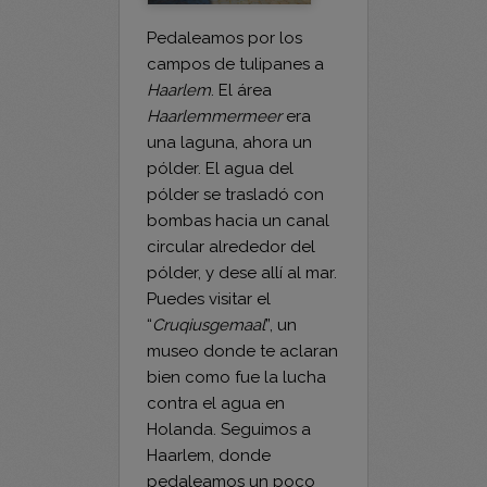
campos de tulipanes a
Haarlem
. El área
Haarlemmermeer
era
una laguna, ahora un
pólder. El agua del
pólder se trasladó con
bombas hacia un canal
circular alrededor del
pólder, y dese allí al mar.
Puedes visitar el
“
Cruqiusgemaal
”, un
museo donde te aclaran
bien como fue la lucha
contra el agua en
Holanda. Seguimos a
Haarlem, donde
pedaleamos un poco
por la ciudad para ver
los “
Hofjes
”, antiguas