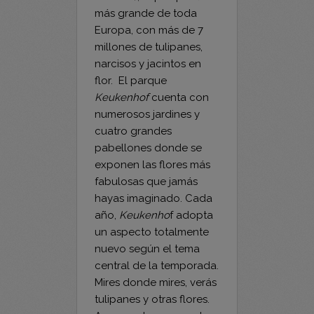
millones de tulipanes,
narcisos y jacintos en
flor. El parque
Keukenhof
cuenta con
numerosos jardines y
cuatro grandes
pabellones donde se
exponen las flores más
fabulosas que jamás
hayas imaginado. Cada
año,
Keukenho
f adopta
un aspecto totalmente
nuevo según el tema
central de la temporada.
Mires donde mires, verás
tulipanes y otras flores.
Aunque el parque solo
abre 8 semanas al año,