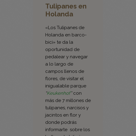
«Los Tulipanes de
Holanda en barco-
bici» te da la
oportunidad de
pedalear y navegar
a lo largo de
campos llenos de
flores, de visitar el
inigualable parque
“
Keukenhof
”
con
más de 7 millones de
tulipanes, narcisos y
jacintos en flor y
donde podrás
informarte sobre los
bulbos de tulipán.
El tulipán en la