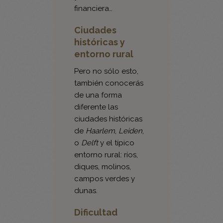
Ciudades
históricas y
entorno rural
Pero no sólo esto,
también conocerás
de una forma
diferente las
ciudades históricas
de
Haarlem
,
Leiden
,
o
Delft
y el típico
entorno rural: ríos,
diques, molinos,
campos verdes y
dunas.
Dificultad
«Los Tulipanes de
Holanda en
barco-