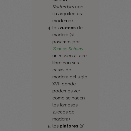
moderna)
los
zuecos
de
madera (sí,
pasamos por
Zaanse Schans
,
un museo al aire
libre con sus
casas de
madera del siglo
XVII, donde
podemos ver
como se hacen
los famosos
zuecos de
madera)
los
pintores
(sí,
pasamos por
Leiden
, la