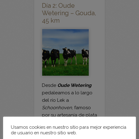
45 km
Desde
Oude Wetering
pedaleamos a lo largo
del río Lek a
Schoonhoven
, famoso
por su artesanía de plata
desde hace siglos.
Seguimos ahora al lado
del río “
de Vlist
” hacia
Usamos cookies en nuestro sitio para mejor experiencia
Gouda. El río
De Vlist
es
de usuario en nuestro sitio web.
un río pequeño, sólo