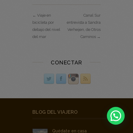
← Viaje en
Canal Sur
bicicleta por
entrevista a Sandra
debajo del nivel
Verheijen, de Otros
del mar
Caminos →
CONECTAR
BLOG DEL VIAJERO
Quédate en casa
27 marzo, 2020