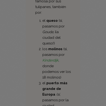
por:
el
queso
(sí,
pasamos por
Gouda
; ¡la
ciudad del
queso!)
los
molinos
(sí,
pasamos por
Kinderdijk
,
donde
podemos ver los
18 molinos)
el
puerto
más
grande de
Europa
(sí,
pasamos por la
ciudad
Rotterdam
con
su arquitectura