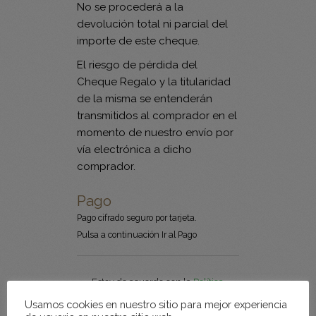
No se procederá a la
devolución total ni parcial del
importe de este cheque.
El riesgo de pérdida del
Cheque Regalo y la titularidad
de la misma se entenderán
transmitidos al comprador en el
momento de nuestro envío por
vía electrónica a dicho
comprador.
Pago
Pago cifrado seguro por tarjeta.
Pulsa a continuación Ir al Pago
Política
Estoy de acuerdo con la
Política
de privacidad
Privacidad
*
Usamos cookies en nuestro sitio para mejor experiencia