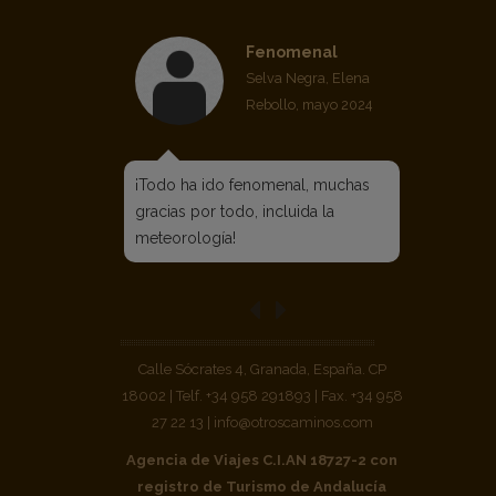
Fenomenal
Selva Negra, Elena
Rebollo, mayo 2024
¡Todo ha ido fenomenal, muchas
gracias por todo, incluida la
meteorología!
Calle Sócrates 4, Granada, España. CP
18002 | Telf. +34 958 291893 | Fax. +34 958
27 22 13 | info@otroscaminos.com
Agencia de Viajes C.I.AN 18727-2 con
registro de Turismo de Andalucía