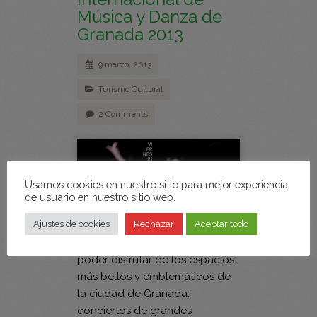
Música y Danza de
Granada 2013
9 marzo, 2013
Turismo Cultural
2 Comments
Usamos cookies en nuestro sitio para mejor experiencia
de usuario en nuestro sitio web.
Ajustes de cookies
Rechazar
Aceptar todo
Una oportunidad única de
poder disfrutar de los espacios
más bellos y emblemáticos de
la ciudad de Granada:
conciertos de grandes