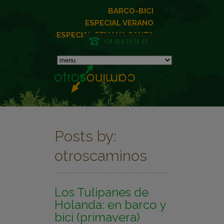
BARCO-BICI
ESPECIAL VERANO
ESPECIAL SEMANA SANTA
+34 958 29 18 93
Posts by:
otroscaminos
Los Tulipanes de
Holanda: en barco y
bici (primavera)