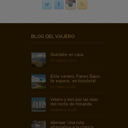
BLOG DEL VIAJERO
Quédate en casa
27 marzo, 2020
¡Este verano, Países Bajos
te espera… en bicicleta!
22 mayo, 2026
Velero y bici por las islas
del norte de Holanda
4 febrero, 2026
Alkmaar: Una ruta
alternativa a la clásica