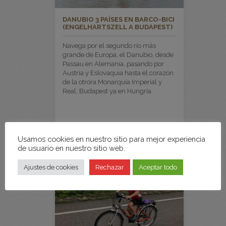
DANUBIO 3 PAÍSES EN BARCO-BICI
(ENGELHARTSZELL A BUDAPEST)
Navega por el segundo río más
grande de Europa, el Danubio, desde
Passau en Alemania, pasando por
Austria y Eslovaquia hasta el corazón
de la otrora Monarquía Imperial y
Real, Budapest ya en Hungría
Usamos cookies en nuestro sitio para mejor experiencia
de usuario en nuestro sitio web.
Ajustes de cookies
Rechazar
Aceptar todo