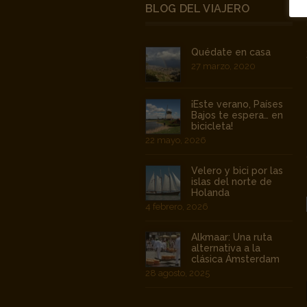
BLOG DEL VIAJERO
Quédate en casa
27 marzo, 2020
¡Este verano, Países
Bajos te espera… en
bicicleta!
22 mayo, 2026
Velero y bici por las
islas del norte de
Holanda
4 febrero, 2026
Alkmaar: Una ruta
alternativa a la
clásica Ámsterdam
28 agosto, 2025