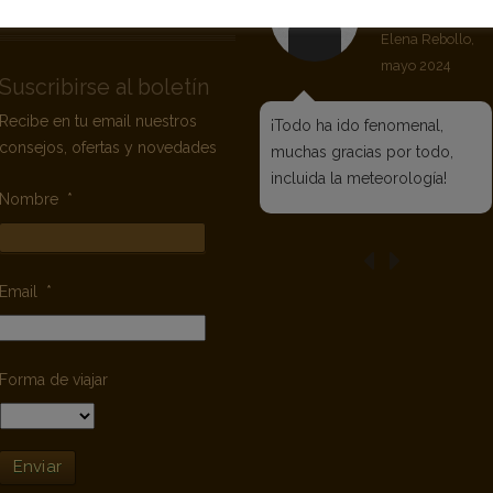
SUSCRIBIRSE AL BOLETÍN
Selva Negra,
Elena Rebollo,
mayo 2024
Suscribirse al boletín
Recibe en tu email nuestros
¡Todo ha ido fenomenal,
consejos, ofertas y novedades
muchas gracias por todo,
incluida la meteorología!
Nombre
*
Email
*
Forma de viajar
Enviar