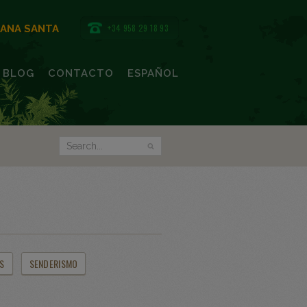
+34 958 29 18 93
MANA SANTA
BLOG
CONTACTO
ESPAÑOL
S
SENDERISMO