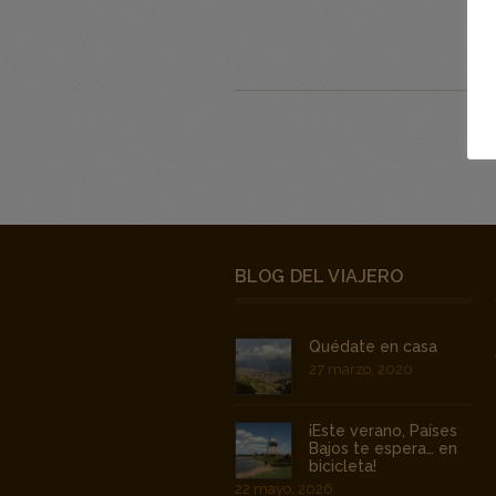
BLOG DEL VIAJERO
Quédate en casa
27 marzo, 2020
¡Este verano, Países
Bajos te espera… en
bicicleta!
22 mayo, 2026