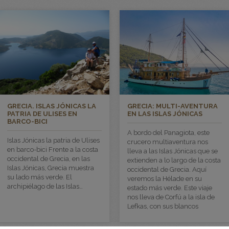
GRECIA. ISLAS JÓNICAS LA
GRECIA: MULTI-AVENTURA
PATRIA DE ULISES EN
EN LAS ISLAS JÓNICAS
BARCO-BICI
A bordo del Panagiota, este
Islas Jónicas la patria de Ulises
crucero multiaventura nos
en barco-bici Frente a la costa
lleva a las Islas Jónicas que se
occidental de Grecia, en las
extienden a lo largo de la costa
Islas Jónicas, Grecia muestra
occidental de Grecia. Aquí
su lado más verde. El
veremos la Hélade en su
archipiélago de las Islas…
estado más verde. Este viaje
nos lleva de Corfú a la isla de
Lefkas, con sus blancos
acantilados y sus idílicas
playas, así como a la isla de