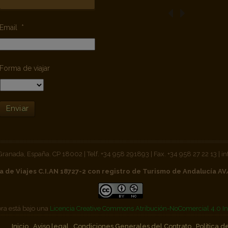
Email
*
Forma de viajar
Enviar
 Granada, España. CP 18002 | Telf. +34 958 291893 | Fax. +34 958 27 22 13 |
a de Viajes C.I.AN 18727-2 con registro de Turismo de Andalucía A
bra está bajo una
Licencia Creative Commons Atribución-NoComercial 4.0 In
Inicio
Aviso legal
Condiciones Generales del Contrato
Política d