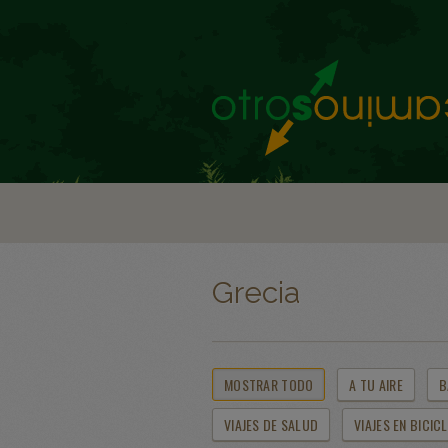
Grecia
MOSTRAR TODO
A TU AIRE
B
VIAJES DE SALUD
VIAJES EN BICIC