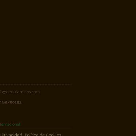
 info@otroscaminos.com
V/GR/00191.
ternacional
e Privacidad
Política de Cookies