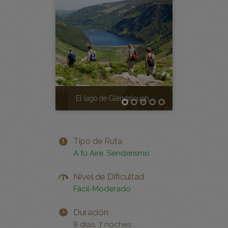
lendalough
jardines j
Tipo de Ruta
A tu Aire
,
Senderismo
Nivel de Dificultad
Fácil-Moderado
Duración
8 días, 7 noches
Inicio - Destino