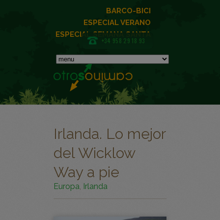
BARCO-BICI
ESPECIAL VERANO
ESPECIAL SEMANA SANTA
+34 958 29 18 93
Irlanda. Lo mejor
del Wicklow
Way a pie
Europa
,
Irlanda