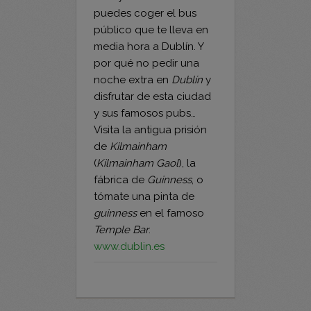
media hora a Dublín. Y
por qué no pedir una
noche extra en
Dublín
y
disfrutar de esta ciudad
y sus famosos pubs…
Visita la antigua prisión
de
Kilmainham
(
Kilmainham Gaol
), la
fábrica de
Guinness
, o
tómate una pinta de
guinness
en el famoso
Temple Bar
.
www.dublin.es
← Escapada en
Italia. Venecia-
bicicleta por los
Porec en bici →