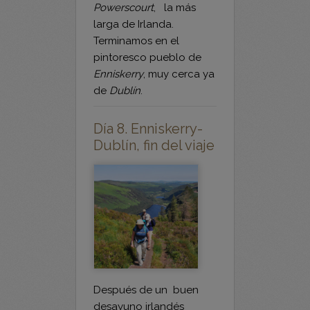
Terminamos en el
pintoresco pueblo de
Enniskerry
, muy cerca ya
de
Dublín
.
Día 8. Enniskerry-
Dublín, fin del viaje
Después de un buen
desayuno irlandés
puedes coger el bus
público que te lleva en