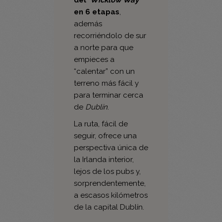
recorriéndolo de sur
a norte para que
empieces a
“calentar” con un
terreno más fácil y
para terminar cerca
de
Dublín
.
La ruta, fácil de
seguir, ofrece una
perspectiva única de
la Irlanda interior,
lejos de los pubs y,
sorprendentemente,
a escasos kilómetros
de la capital Dublín.
Fechas de salida
para el viaje