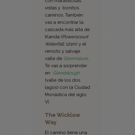
caminos. También
vas a encontrar la
cascada más alta de
Irlanda (
Powerscourt
Waterfall
, 121m) y el
remoto y salvaje
valle de
Glenmalure
.
Te vas a sorprender
en
Glendalough
(valle de los dos
lagos) con la Ciudad
Monástica del siglo
VI.
The Wicklow
Way
El camino tiene una
longitud de 127 km
total. Empieza en un