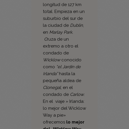
suburbio del sur de
la ciudad de
Dublin
,
en
Marlay Park.
C
ruza de un
extremo a otro el
condado de
Wicklow
conocido
como
“el Jardín de
Irlanda”
hasta la
pequeña aldea de
Clonegal
, en el
condado de
Carlow
.
En el viaje » Irlanda:
lo mejor del Wicklow
Way a pie»
ofrecemos
lo mejor
del
Wicklow Way
en 6 etapas
,
además