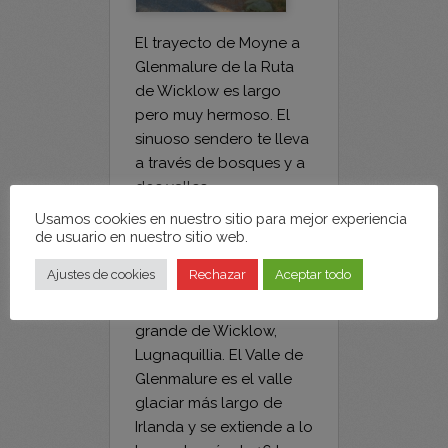
Glenmalure de la Ruta
de Wicklow es largo
pero muy hermoso. El
sinuoso sendero te lleva
a través de bosques y a
dos valles
espectaculares, el valle
de Ow y el valle de
Glenmalure. El Valle de
Usamos cookies en nuestro sitio para mejor experiencia
Ow se encuentra en la
de usuario en nuestro sitio web.
base de la montaña más
Ajustes de cookies
Rechazar
Aceptar todo
grande de Wicklow,
Lugnaquillia. El Valle de
Glenmalure es el valle
glaciar más largo de
Irlanda y se extiende a lo
largo de más de 16 km.
Este tranquilo valle será