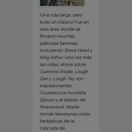
¡Una ruta larga, pero
todo un clásico! Fue en
esta área donde se
filmaron muchas
películas famosas,
incluyendo
Brave Heart
y
King Arthur
. Una vez más
las vistas, ahora sobre
Guinness Estate
,
Lough
Dan
y
Lough Tay
, son
impresionantes.
Cruzamos la montaña
Djouce
y el estado de
Powescourt,
desde
donde tienesunas vistas
fantásticas de la
cascada de
Powerscourt
, la más
larga de Irlanda.