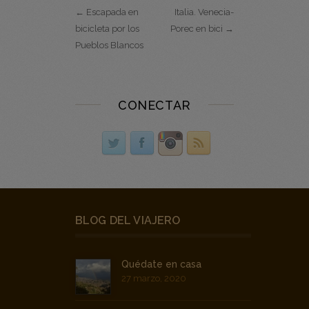
Pueblos Blancos
CONECTAR
BLOG DEL VIAJERO
Quédate en casa
27 marzo, 2020
¡Este verano, Países Bajos
te espera… en bicicleta!
22 mayo, 2026