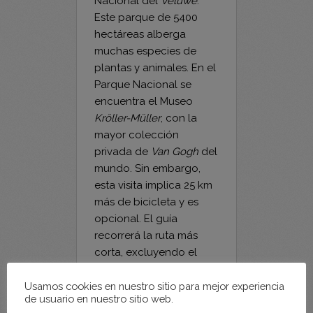
y páramos del Parque
Nacional del
Veluwe
.
Este parque de 5400
hectáreas alberga
muchas especies de
plantas y animales. En el
Parque Nacional se
encuentra el Museo
Kröller-Müller
, con la
mayor colección
privada de
Van Gogh
del
mundo. Sin embargo,
esta visita implica 25 km
más de bicicleta y es
opcional. El guía
recorrerá la ruta más
corta, excluyendo el
Usamos cookies en nuestro sitio para mejor experiencia
museo, y puede
de usuario en nuestro sitio web.
proporcionar una