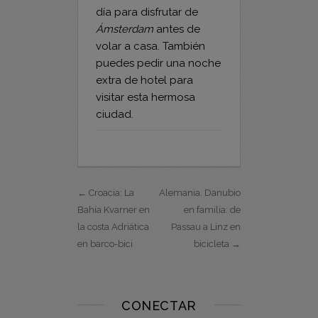
tarde, tendrás todo el
día para disfrutar de
Ámsterdam
antes de
volar a casa. También
puedes pedir una noche
extra de hotel para
visitar esta hermosa
ciudad.
← Croacia: La
Alemania. Danubio
Bahía Kvarner en
en familia: de
la costa Adriática
Passau a Linz en
en barco-bici
bicicleta →