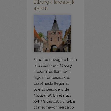
Día 5: Kampen-
Elburg-Hardewijk,
45 km
El barco navegará hasta
el estuario del
IJssel
y
cruzará los llamados
lagos fronterizos del
I
Jssel
hasta llegar al
puerto pesquero de
Harderwijk.
En el siglo
XVI,
Harderwijk
contaba