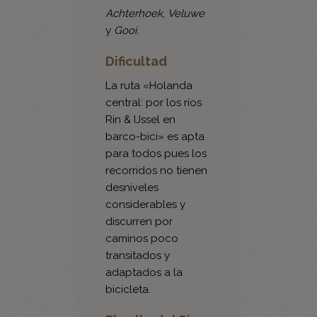
naturales de
Achterhoek
,
Veluwe
y
Gooi.
Dificultad
La ruta «Holanda
central: por los ríos
Rin & IJssel en
barco-bici» es apta
para todos pues los
recorridos no tienen
desniveles
considerables y
discurren por
caminos poco
transitados y
adaptados a la
bicicleta.