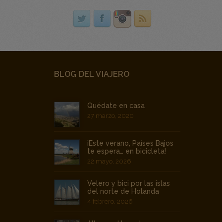
CONECTAR
BLOG DEL VIAJERO
Quédate en casa
27 marzo, 2020
¡Este verano, Países Bajos
te espera… en bicicleta!
22 mayo, 2026
Velero y bici por las islas
del norte de Holanda
4 febrero, 2026