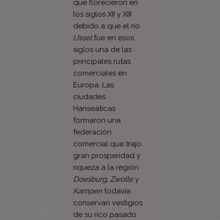
como
Hanseáticas
,
que florecieron en
los siglos XII y XIII
debido a que el río
IJssel
fue en esos
siglos una de las
principales rutas
comerciales en
Europa. Las
ciudades
Hanseáticas
formaron una
federación
comercial que trajo
gran prosperidad y
riqueza a la región.
Doesburg, Zwolle
y
Kampen
todavía
conservan vestigios