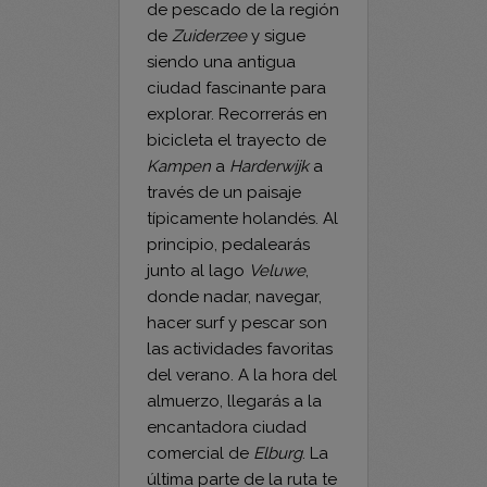
con el mayor mercado
de pescado de la región
de
Zuiderzee
y sigue
siendo una antigua
ciudad fascinante para
explorar. Recorrerás en
bicicleta el trayecto de
Kampen
a
Harderwijk
a
través de un paisaje
típicamente holandés. Al
principio, pedalearás
junto al lago
Veluwe
,
donde nadar, navegar,
hacer surf y pescar son
las actividades favoritas
del verano. A la hora del
almuerzo, llegarás a la
encantadora ciudad
comercial de
Elburg
. La