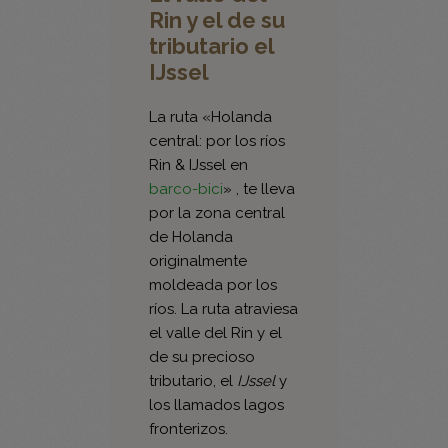
El valle del
Rin y el de su
tributario el
IJssel
La ruta «Holanda
central: por los ríos
Rin & IJssel en
barco-bici
» , te lleva
por la zona central
de Holanda
originalmente
moldeada por los
ríos. La ruta atraviesa
el valle del Rin y el
de su precioso
tributario, el
IJssel
y
los llamados lagos