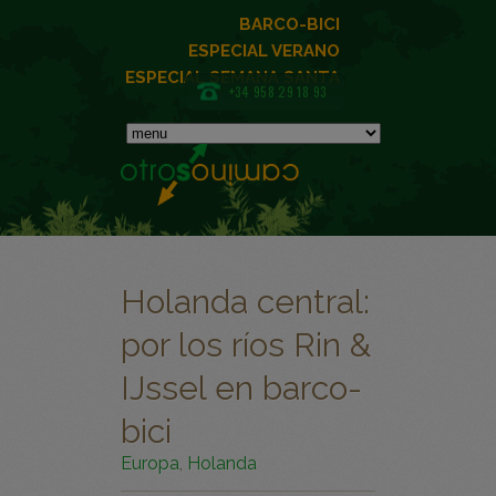
BARCO-BICI
ESPECIAL VERANO
ESPECIAL SEMANA SANTA
+34 958 29 18 93
Holanda central:
por los ríos Rin &
IJssel en barco-
bici
Europa
,
Holanda