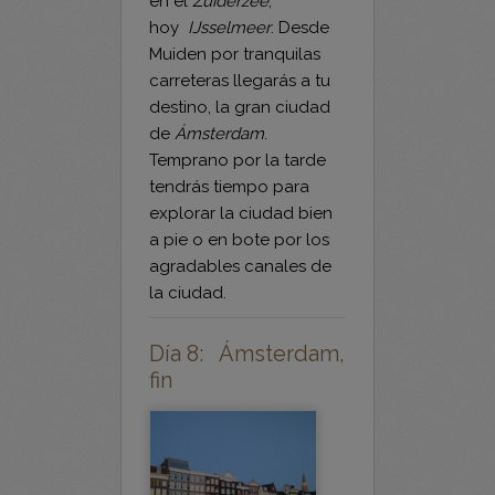
el río
Vecht
desemboca
en el
Zuiderzee
,
hoy
IJsselmeer
. Desde
Muiden por tranquilas
carreteras llegarás a tu
destino, la gran ciudad
de
Ámsterdam
.
Temprano por la tarde
tendrás tiempo para
explorar la ciudad bien
a pie o en bote por los
agradables canales de
la ciudad.
Día 8: Ámsterdam,
fin