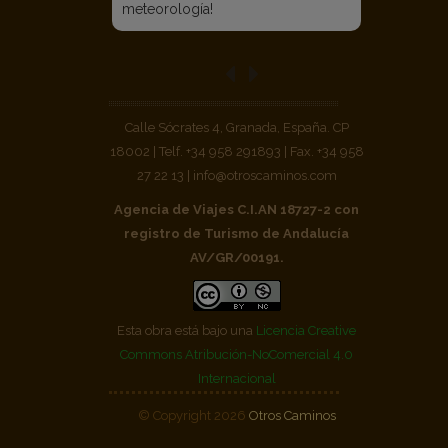
meteorología!
Calle Sócrates 4, Granada, España. CP
18002 | Telf. +34 958 291893 | Fax. +34 958
27 22 13 | info@otroscaminos.com
Agencia de Viajes C.I.AN 18727-2 con
registro de Turismo de Andalucía
AV/GR/00191.
Esta obra está bajo una
Licencia Creative
Commons Atribución-NoComercial 4.0
Internacional
© Copyright 2026
Otros Caminos