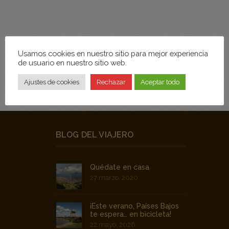
CONECTAR
Usamos cookies en nuestro sitio para mejor experiencia
de usuario en nuestro sitio web.
Ajustes de cookies
Rechazar
Aceptar todo
BLOG DEL VIAJERO
Quédate en casa
27 marzo, 2020
¡Este verano, Países Bajos
te espera… en bicicleta!
22 mayo, 2026