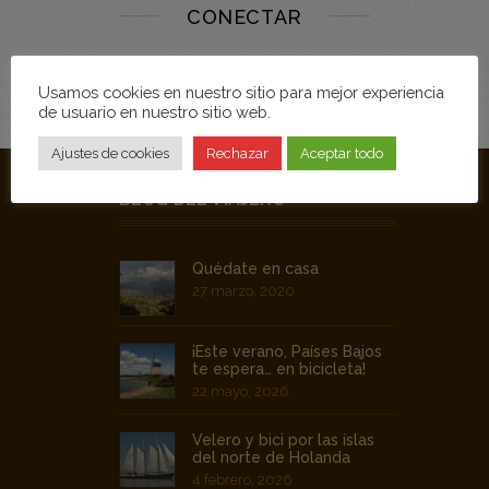
CONECTAR
Usamos cookies en nuestro sitio para mejor experiencia
de usuario en nuestro sitio web.
Ajustes de cookies
Rechazar
Aceptar todo
BLOG DEL VIAJERO
Quédate en casa
27 marzo, 2020
¡Este verano, Países Bajos
te espera… en bicicleta!
22 mayo, 2026
Velero y bici por las islas
del norte de Holanda
4 febrero, 2026