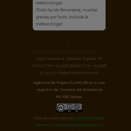
meteorología!
¡Todo ha ido fenomenal, muchas
gracias por todo, incluida la
meteorología!
Calle Sócrates 4, Granada, España. CP
18002 | Telf. +34 958 291893 | Fax. +34 958
27 22 13 | info@otroscaminos.com
Agencia de Viajes C.I.AN 18727-2 con
registro de Turismo de Andalucía
AV/GR/00191.
Esta obra está bajo una
Licencia Creative
Commons Atribución-NoComercial 4.0