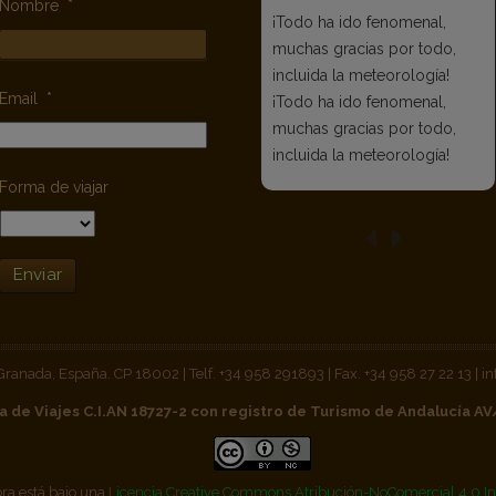
Nombre
*
¡Todo ha ido fenomenal,
muchas gracias por todo,
incluida la meteorología!
Email
*
¡Todo ha ido fenomenal,
muchas gracias por todo,
incluida la meteorología!
Forma de viajar
Enviar
 Granada, España. CP 18002 | Telf. +34 958 291893 | Fax. +34 958 27 22 13 |
a de Viajes C.I.AN 18727-2 con registro de Turismo de Andalucía A
bra está bajo una
Licencia Creative Commons Atribución-NoComercial 4.0 In