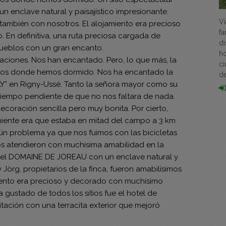
 enclave natural y paisajístico impresionante.
Vi
 también con nosotros. El alojamiento era precioso
fa
 En definitiva, una ruta preciosa cargada de
di
ueblos con un gran encanto.
ho
aciones. Nos han encantado. Pero, lo que más, la
ci
itios donde hemos dormido. Nos ha encantado la
de
” en Rigny-Ussé. Tanto la señora mayor como su
 tiempo pendiente de que no nos faltara de nada.
ecoración sencilla pero muy bonita. Por cierto,
eniente era que estaba en mitad del campo a 3 km
ún problema ya que nos fuimos con las bicicletas
os atendieron con muchísima amabilidad en la
ue el DOMAINE DE JOREAU con un enclave natural y
y Jörg, propietarios de la finca, fueron amabilísimos
iento era precioso y decorado con muchísimo
 gustado de todos los sitios fue el hotel de
tación con una terracita exterior que mejoró