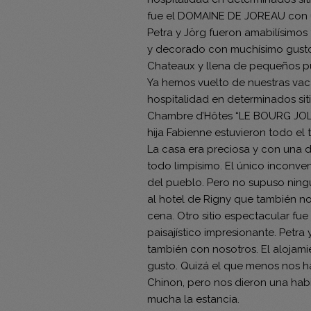
fue el DOMAINE DE JOREAU con un
Petra y Jörg fueron amabilísimos
y decorado con muchísimo gusto.
Chateaux y llena de pequeños p
Ya hemos vuelto de nuestras vac
hospitalidad en determinados s
Chambre d’Hôtes “LE BOURG JOLY
hija Fabienne estuvieron todo el
La casa era preciosa y con una d
todo limpísimo. El único inconv
del pueblo. Pero no supuso ning
al hotel de Rigny que también n
cena. Otro sitio espectacular f
paisajístico impresionante. Petra 
también con nosotros. El alojam
gusto. Quizá el que menos nos ha
Chinon, pero nos dieron una habi
mucha la estancia.