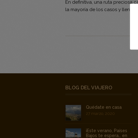
En definitiva, una ruta preciosa
la mayoría de los casos y llena
BLOG DEL VIAJERO
Quédate en casa
27 marzo, 2020
¡Este verano, Países
Bajos te espera… en