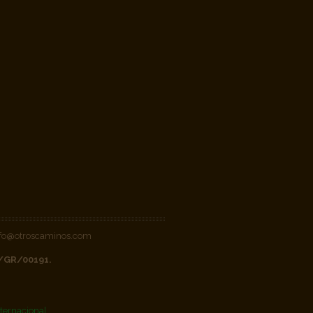
 info@otroscaminos.com
V/GR/00191.
ternacional