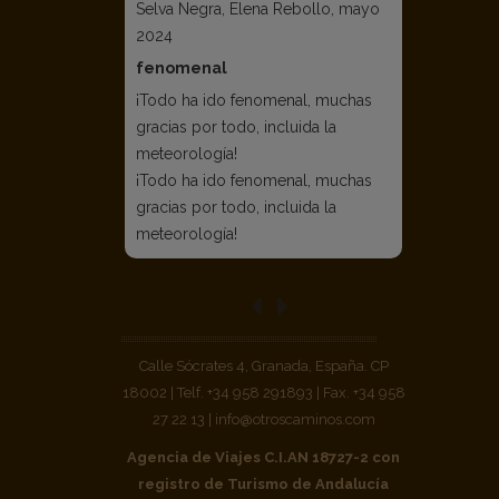
Selva Negra, Elena Rebollo, mayo
2024
fenomenal
¡Todo ha ido fenomenal, muchas
gracias por todo, incluida la
meteorología!
¡Todo ha ido fenomenal, muchas
gracias por todo, incluida la
meteorología!
Calle Sócrates 4, Granada, España. CP
18002 | Telf. +34 958 291893 | Fax. +34 958
27 22 13 | info@otroscaminos.com
Agencia de Viajes C.I.AN 18727-2 con
registro de Turismo de Andalucía