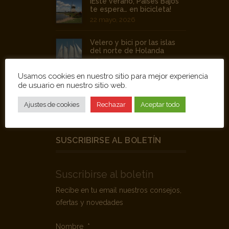
¡Este verano, Países Bajos
te espera… en bicicleta!
22 mayo, 2026
Velero y bici por las islas
del norte de Holanda
4 febrero, 2026
Usamos cookies en nuestro sitio para mejor experiencia
Alkmaar: Una ruta
de usuario en nuestro sitio web.
alternativa a la clásica
Ámsterdam
Ajustes de cookies
Rechazar
Aceptar todo
28 agosto, 2025
SUSCRIBIRSE AL BOLETÍN
Suscribirse al boletín
Recibe en tu email nuestros consejos,
ofertas y novedades
Nombre
*