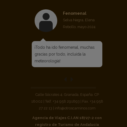
Fenomenal
Selva Negra, Elena
Rebollo, mayo 2024
¡Todo ha ido fenomenal, muchas
gracias por todo, incluida la
meteorología!
Calle Sócrates 4, Granada, España. CP
18002 | Telf. +34 958 291893 | Fax. +34 958
27 22 13 | info@otroscaminos.com
Agencia de Viajes C.I.AN 18727-2 con
registro de Turismo de Andalucía