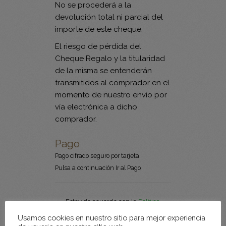
No se procederá a la
devolución total ni parcial del
importe de este cheque.
El riesgo de pérdida del
Cheque Regalo y la titularidad
de la misma se entenderán
transmitidos al comprador en el
momento de nuestro envío por
vía electrónica a dicho
comprador.
Pago
Pago cifrado seguro por tarjeta.
Pulsa a continuación Ir al Pago
Política
Estoy de acuerdo con la
Política
de privacidad
Privacidad
*
Usamos cookies en nuestro sitio para mejor experiencia