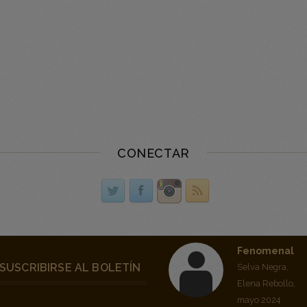
CONECTAR
Fenomenal
SUSCRIBIRSE AL BOLETÍN
Selva Negra,
Elena Rebollo,
mayo 2024