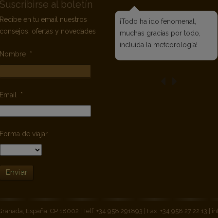
Suscribirse al boletín
Recibe en tu email nuestros
¡Todo ha ido fenomenal,
consejos, ofertas y novedades
muchas gracias por todo,
incluida la meteorología!
Nombre
*
Email
*
Forma de viajar
 Granada, España. CP 18002 | Telf. +34 958 291893 | Fax. +34 958 27 22 13 |