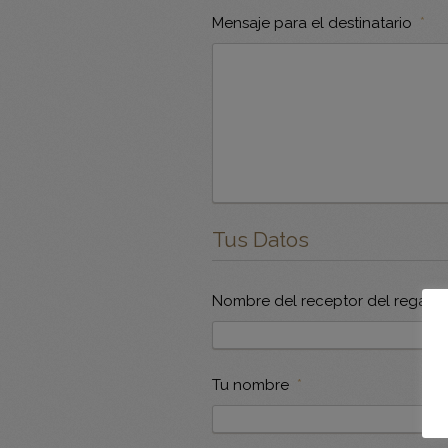
Mensaje para el destinatario
*
Tus Datos
Nombre del receptor del regalo
Tu nombre
*