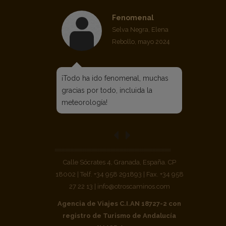
Fenomenal
Selva Negra, Elena
Rebollo, mayo 2024
¡Todo ha ido fenomenal, muchas
gracias por todo, incluida la
meteorología!
Calle Sócrates 4, Granada, España. CP
18002 | Telf. +34 958 291893 | Fax. +34 958
27 22 13 | info@otroscaminos.com
Agencia de Viajes C.I.AN 18727-2 con
registro de Turismo de Andalucía